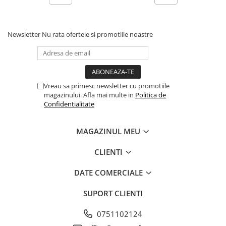
Piston si segmenti
Pompe ulei motor
Newsletter
Nu rata ofertele si promotiile noastre
Pompa ulei motor
Racire motor
Palete ventilator radiator
Curele ventilator
Vreau sa primesc newsletter cu promotiile
Furtunuri radiator
magazinului. Afla mai multe in
Politica de
Confidentialitate
Pompe apa
Radiator
MAGAZINUL MEU
Termostat apa
Intinzator de curea
CLIENTI
Piese tractor
DATE COMERCIALE
Ambreiaj
Kit parghii placa presiune
SUPORT CLIENTI
Cablu de ambreiaj
0751102124
Disc priza putere