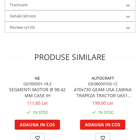
Tractoare
Garnituri vrac
Vibrochen si volanta
Detalii tehnice
Cuzineti palier
Review-uri
(0)
Cuzineti axiali, semilune
Inel fata arbore motor
Vibrochen arbore motor
PRODUSE SIMILARE
Inel spate arbore motor
Simering fata arbore motor
Volanta motor, coroana
NE
AUTOCRAFT
Simering spate arbore motor
02/090501-18.3
03/08050103-12
Capac arbore motor
SEGMENTI MOTOR Ø 98.42
470x730 GEAM USA CABINA
MM CASE IH
TRAPEZA TRACTOR U651,
Pistoane, segmenti, camasi
U650
111,85 Lei
199,00 Lei
Camasa motor
IN STOC
IN STOC
Inele camasa motor
Pistoane motor
ADAUGA IN COS
ADAUGA IN COS
Set segmenti motor
Set motor