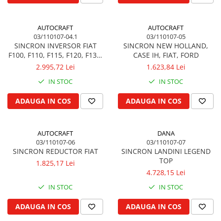
Filtru de combustibil
Colier toba esapament
Kuhn, Huard
Filtru hidraulic
Admisia aerului
Quicke
Filtru ulei de motor
AUTOCRAFT
AUTOCRAFT
Turbosuflanta
Kola Rivale
03/110107-04.1
03/110107-05
Prefiltru de aer
Flexibil evacuare
SINCRON INVERSOR FIAT
SINCRON NEW HOLLAND,
Lemken
Filtru de aerisire, particule
Garnituri motor
F100, F110, F115, F120, F130,
CASE IH, FIAT, FORD
Blanchot
F140
Franare
2.995,72 Lei
1.623,84 Lei
Garnitura baie de ulei
Mascar
Cablu de frana
IN STOC
IN STOC
Garnitura culbutori capac camera
Wolagri
supapelor
Cilindru de frana
Supertino
ADAUGA IN COS
ADAUGA IN COS
Garnitura chiulasa motor
Frana de oprire
Seko
Set garnituri chiulasa
Frane cu disc in baie de ulei
Maschio
Set garnituri superior
Frane cu piston
AUTOCRAFT
DANA
Monosem
03/110107-06
03/110107-07
Set garnituri inferior
Frane pneumatice
Someca
SINCRON REDUCTOR FIAT
SINCRON LANDINI LEGEND
Garnituri vrac
Frane cu disc uscat
TOP
Agrimaster
1.825,17 Lei
Vibrochen si volanta
Frane cu tambur
4.728,15 Lei
Quivogne
Pedala de frana
Cuzineti palier
IN STOC
IN STOC
Annovi Reverberi
Roti fata si spate
Cuzineti axiali, semilune
Unia
ADAUGA IN COS
ADAUGA IN COS
Inel fata arbore motor
Jante fata
Fella