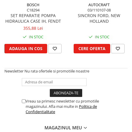
Cilindru hidraulic de ridicare
Curele ventilator
BOSCH
AUTOCRAFT
C18294
03/110107-08
Bucsa, inel, oring, piese arbore
Furtunuri radiator
SET REPARATIE POMPA
SINCRON FORD, NEW
ridicare
Pompe apa
HIDRAULICA CASE IH, FENDT
HOLLAND
Cablu hidraulic, piese
Radiator
355,88 Lei
Cutie de viteze
Termostat apa
IN STOC
IN STOC
Ax cutie viteze
Intinzator de curea
ADAUGA IN COS
CERE OFERTA
Bucsa cutie viteze
Pinion cutie viteze
Rulmenti cutie viteze
Newsletter
Nu rata ofertele si promotiile noastre
Reductor transmisie
Bolt reductor transmisie
Pinion reductor transmisie
Rulment reductor transmisie
Vreau sa primesc newsletter cu promotiile
Simering, garnitura reductor
magazinului. Afla mai multe in
Politica de
transmisie
Confidentialitate
Priza de putere
Arbore ax priza de putere
MAGAZINUL MEU