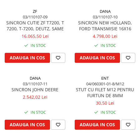
Vibrochen arbore motor
Piulite roata
Inel spate arbore motor
Prezon roata
ZF
DANA
03/110107-09
03/110107-10
Simering fata arbore motor
Inele fixare janta
SINCRON CUTIE ZF T7200, T
SINCRON NEW HOLLAND,
Volanta motor, coroana
Punte fata 4 roţi motrice
7200, T-7200, DEUTZ, SAME
FORD TRANSMISIE 16X16
Simering spate arbore motor
Ax transmisie fata
16.065,50 Lei
4.798,00 Lei
Capac arbore motor
Balansier bucsa punte fata
IN STOC
IN STOC
Pistoane, segmenti, camasi
Cardan, planetara
ADAUGA IN COS
ADAUGA IN COS
Camasa motor
Carter de butuc, pivot
Inele camasa motor
Cilindru
Pistoane motor
Diferential
DANA
ENT
03/110107-11
04/060301-01-8/M12
Set segmenti motor
Disc de frana
SINCRON JOHN DEERE
STUT CU FILET M12 PENTRU
Set motor
Intrare diferential grup conic
FURTUN DE 8MM
2.542,02 Lei
Piston si segmenti
Reductor punte fata
30,50 Lei
Pompe ulei motor
Bucsa cuplare, rulment
IN STOC
IN STOC
Cutia de transfer
Pompa ulei motor
ADAUGA IN COS
ADAUGA IN COS
Bloc hidraulic monobloc
Racire motor
Arbore de ridicare
Palete ventilator radiator