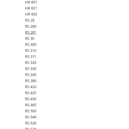
HR 801
Kuhn, Huard
Capac toba esapament
HR 821
Quicke
HR 905
Galerie evacuare
Kola Rivale
RS 28
Cot si suport esapament
RS 280
Lemken
Esapament
RS 281
Blanchot
Garnitura colector esapament
RS 30
Mascar
RS 300
Colier toba esapament
Wolagri
RS 310
Admisia aerului
RS 311
Supertino
Turbosuflanta
RS 320
Seko
Flexibil evacuare
RS 330
Maschio
Garnituri motor
RS 340
Monosem
RS 380
Garnitura baie de ulei
RS 420
Someca
Garnitura culbutori capac camera
RS 425
Agrimaster
supapelor
RS 430
Quivogne
Garnitura chiulasa motor
RS 465
Annovi Reverberi
RS 500
Set garnituri chiulasa
RS 540
Unia
Set garnituri superior
RS 620
Fella
Set garnituri inferior