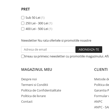
Piston si segmenti
PRET
Pompe ulei motor
Sub 50 Lei
(1)
Pompa ulei motor
250 Lei - 300 Lei
(1)
Racire motor
400 Lei - 500 Lei
(1)
Palete ventilator radiator
Curele ventilator
Newsletter
Nu rata ofertele si promotiile noastre
Furtunuri radiator
Pompe apa
Vreau sa primesc newsletter cu promotiile magazinului. Af
Radiator
Termostat apa
MAGAZINUL MEU
CLIENTI
Intinzator de curea
Piese tractor
Despre noi
Metode de
Ambreiaj
Termeni si Conditii
Politica d
Politica de Confidentialitate
Garantia 
Kit parghii placa presiune
Politica de livrare
Formular 
Cablu de ambreiaj
Contact
ANPC
Disc priza putere
ANPC - SA