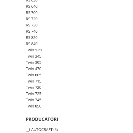
RS 630
Garnituri vrac
RS 640
RS 700
Vibrochen si volanta
RS 720
Cuzineti palier
RS 730
Cuzineti axiali, semilune
RS 740
RS 820
Inel fata arbore motor
RS 840
Vibrochen arbore motor
Twin 1250
Inel spate arbore motor
Twin 345
Simering fata arbore motor
Twin 395
Volanta motor, coroana
Twin 470
Twin 605
Simering spate arbore motor
Twin 715
Capac arbore motor
Twin 720
Pistoane, segmenti, camasi
Twin 725
Twin 745
Camasa motor
Twin 850
Inele camasa motor
Pistoane motor
PRODUCATORI
Set segmenti motor
AUTOCRAFT
(3)
Set motor