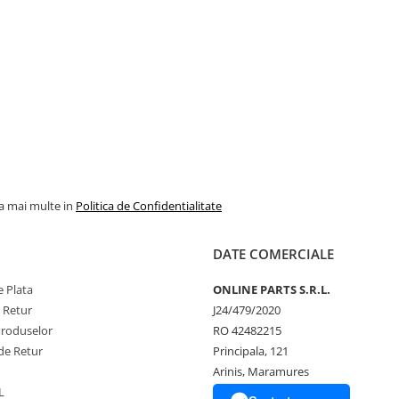
la mai multe in
Politica de Confidentialitate
DATE COMERCIALE
 Plata
ONLINE PARTS S.R.L.
e Retur
J24/479/2020
Produselor
RO 42482215
de Retur
Principala, 121
Arinis, Maramures
L