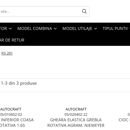
CTOR
MODEL COMBINA
MODEL UTILAJE
TIPUL PUNTII
R DE RETUR
/
RS 281
1-
3
din
3
produse
AUTOCRAFT
AUTOCRAFT
05/010602-02
05/020402-22
0
 INFERIOR COASA
GHEARA ELASTICA GREBLA
CIOC
OTATIVA 1.65
ROTATIVA AGRAM, NIEMEYER