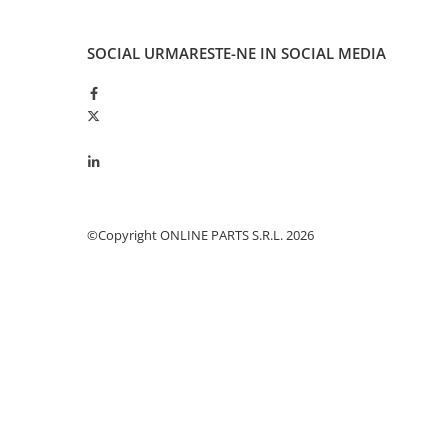
Cilindru receptor ambreiaj
Mecanism si disc de ambreiaj
SOCIAL
URMARESTE-NE IN SOCIAL MEDIA
Volanta motor
Cilindru ambreiaj
Manson ambreiaj
Simering ambreiaj
Bolt, arcuri ambreiaj
Oring transmisie
Carcasa rulment ambreiaj
©Copyright ONLINE PARTS S.R.L. 2026
Componente electrice
Alternator
Contactoare electrice
Directie
Caseta directie
Bieleta directie
Brate si parghii
Butuc si piese conexe