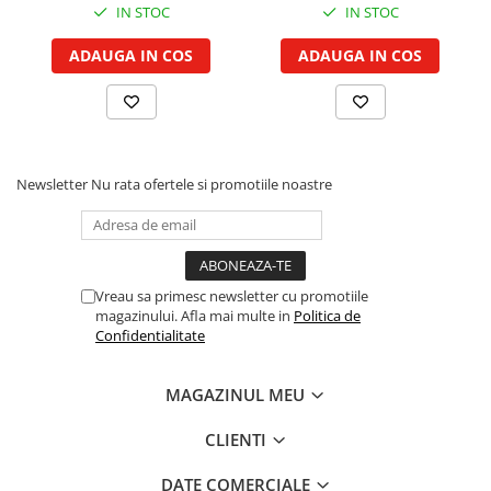
Cilindru hidraulic de ridicare
IN STOC
IN STOC
Curele ventilator
Bucsa, inel, oring, piese arbore
Furtunuri radiator
ADAUGA IN COS
ADAUGA IN COS
ridicare
Pompe apa
Cablu hidraulic, piese
Radiator
Cutie de viteze
Termostat apa
Ax cutie viteze
Intinzator de curea
Bucsa cutie viteze
Newsletter
Nu rata ofertele si promotiile noastre
Pinion cutie viteze
Rulmenti cutie viteze
Reductor transmisie
Vreau sa primesc newsletter cu promotiile
Bolt reductor transmisie
magazinului. Afla mai multe in
Politica de
Pinion reductor transmisie
Confidentialitate
Rulment reductor transmisie
Simering, garnitura reductor
MAGAZINUL MEU
transmisie
Priza de putere
CLIENTI
Arbore ax priza de putere
DATE COMERCIALE