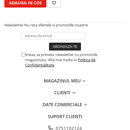
ADAUGA IN COS
Kuhn, Huard
Capac toba esapament
Quicke
Galerie evacuare
Kola Rivale
Cot si suport esapament
Newsletter
Nu rata ofertele si promotiile noastre
Lemken
Esapament
Blanchot
Garnitura colector esapament
Mascar
Colier toba esapament
Wolagri
Admisia aerului
Vreau sa primesc newsletter cu promotiile
Supertino
magazinului. Afla mai multe in
Politica de
Turbosuflanta
Confidentialitate
Seko
Flexibil evacuare
Maschio
Garnituri motor
MAGAZINUL MEU
Monosem
Garnitura baie de ulei
Someca
Garnitura culbutori capac camera
CLIENTI
Agrimaster
supapelor
Quivogne
DATE COMERCIALE
Garnitura chiulasa motor
Annovi Reverberi
Set garnituri chiulasa
SUPORT CLIENTI
Unia
Set garnituri superior
Fella
Set garnituri inferior
0751102124