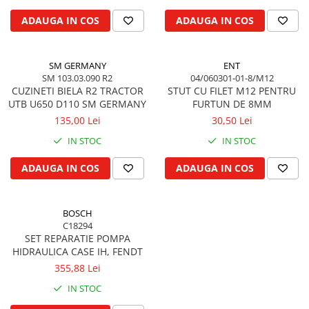
Biela motor
Kramer
Case IH
ADAUGA IN COS
ADAUGA IN COS
Cuzineti de biela
Mc Cormick
Massey Ferguson
Bucsi biela
Iseki
Zmaj
SM GERMANY
ENT
Suruburi si piulite biela
Kubota
Mecanica Ceahlau
SM 103.03.090 R2
04/060301-01-8/M12
Bloc motor
Taarup
CUZINETI BIELA R2 TRACTOR
STUT CU FILET M12 PENTRU
Zetor
UTB U650 D110 SM GERMANY
FURTUN DE 8MM
Dop si accesorii de umplere cu ulei
Kverneland
Ursus
135,00 Lei
30,50 Lei
Joja de ulei
Howard
Claas / Renault
IN STOC
IN STOC
Chiulasa
Niemeyer
UTB
Gallignani
Supape de admisie
Armatrac
ADAUGA IN COS
ADAUGA IN COS
John Deere
Supape de evacuare
Dongfeng
Vogel & Noot
Culbutor, tija, tachet
LS Mtron
BOSCH
SIP
Ghidaj pentru supapa
C18294
Krone
Pene si garnituri pentru supape
SET REPARATIE POMPA
Hesston
HIDRAULICA CASE IH, FENDT
Distributie
Berko
355,88 Lei
Ax cu came si inel, garnituri,
Disc romanesc
obturator
IN STOC
Huard
Evacuare si admisie