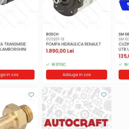
BOSCH
SM G
01/0201-13
SM 10
A TRANSMISIE
POMPA HIDRAULICA RENAULT
CUZI
 LAMBORGHINI
UTB 
1.890,00 Lei
135,
IN STOC
IN
ga in cos
Adauga in cos