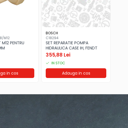
BOSCH
8/M12
C18294
T M12 PENTRU
SET REPARATIE POMPA
8MM
HIDRAULICA CASE IH, FENDT
355,88 Lei
IN STOC
ga in cos
Adauga in cos