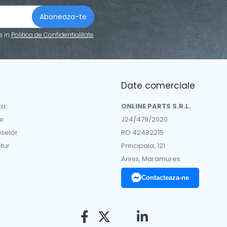
e in
Politica de Confidentialitate
Date comerciale
ta
ONLINE PARTS S.R.L.
ur
J24/479/2020
uselor
RO 42482215
tur
Principala, 121
Arinis, Maramures
Contacteaza-ne