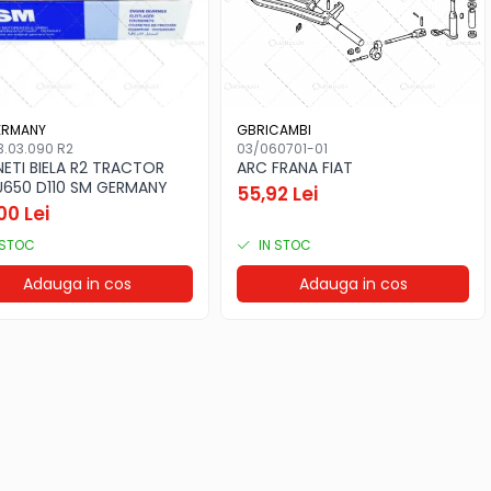
ERMANY
GBRICAMBI
3.03.090 R2
03/060701-01
NETI BIELA R2 TRACTOR
ARC FRANA FIAT
U650 D110 SM GERMANY
55,92 Lei
00 Lei
 STOC
IN STOC
Adauga in cos
Adauga in cos