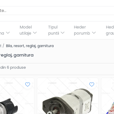
Model
Tipul
Heder
Hed
na
utilaje
puntii
porumb
gra
t /
Bila, resort, reglaj, garnitura
 reglaj, garnitura
din
6
produse