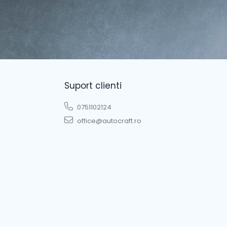
Suport clienti
0751102124
office@autocraft.ro