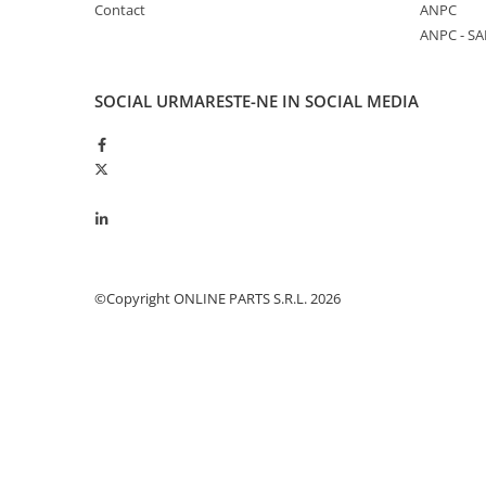
Cilindru receptor ambreiaj
Contact
ANPC
Mecanism si disc de ambreiaj
ANPC - SA
Volanta motor
Cilindru ambreiaj
SOCIAL
URMARESTE-NE IN SOCIAL MEDIA
Manson ambreiaj
Simering ambreiaj
Bolt, arcuri ambreiaj
Oring transmisie
Carcasa rulment ambreiaj
Componente electrice
Alternator
©Copyright ONLINE PARTS S.R.L. 2026
Contactoare electrice
Directie
Caseta directie
Bieleta directie
Brate si parghii
Butuc si piese conexe