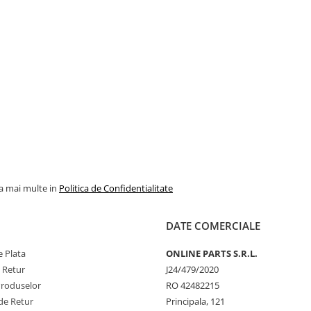
la mai multe in
Politica de Confidentialitate
DATE COMERCIALE
 Plata
ONLINE PARTS S.R.L.
e Retur
J24/479/2020
Produselor
RO 42482215
de Retur
Principala, 121