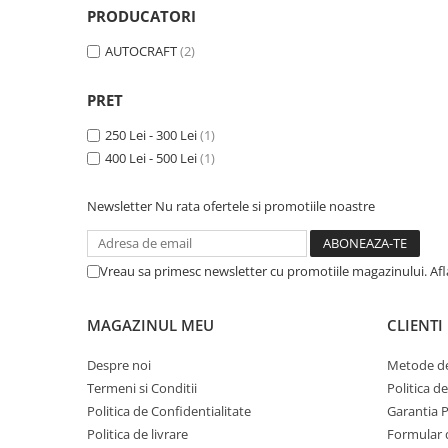
PRODUCATORI
Piston si segmenti
Pompe ulei motor
AUTOCRAFT
(2)
Pompa ulei motor
PRET
Racire motor
250 Lei - 300 Lei
(1)
Palete ventilator radiator
400 Lei - 500 Lei
(1)
Curele ventilator
Furtunuri radiator
Newsletter
Nu rata ofertele si promotiile noastre
Pompe apa
Radiator
Termostat apa
Vreau sa primesc newsletter cu promotiile magazinului. Af
Intinzator de curea
Piese tractor
MAGAZINUL MEU
CLIENTI
Ambreiaj
Despre noi
Metode de
Kit parghii placa presiune
Termeni si Conditii
Politica d
Cablu de ambreiaj
Politica de Confidentialitate
Garantia 
Disc priza putere
Politica de livrare
Formular 