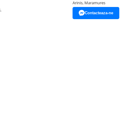
Arinis, Maramures
L
Contacteaza-ne