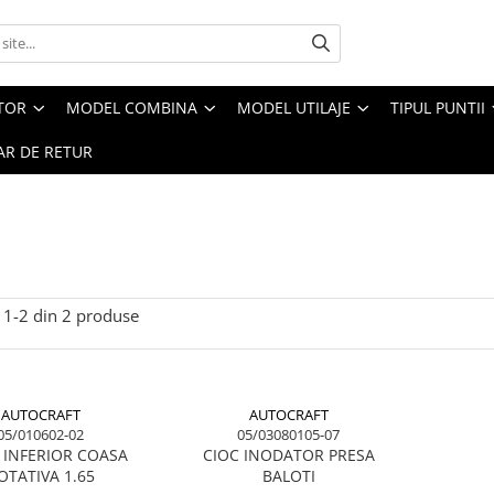
CTOR
MODEL COMBINA
MODEL UTILAJE
TIPUL PUNTII
R DE RETUR
1-
2
din
2
produse
AUTOCRAFT
AUTOCRAFT
05/010602-02
05/03080105-07
 INFERIOR COASA
CIOC INODATOR PRESA
OTATIVA 1.65
BALOTI