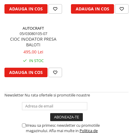
Biela motor
Kramer
Case IH
ADAUGA IN COS
ADAUGA IN COS
Cuzineti de biela
Mc Cormick
Massey Ferguson
Bucsi biela
Iseki
Zmaj
AUTOCRAFT
Suruburi si piulite biela
Kubota
Mecanica Ceahlau
05/03080105-07
Bloc motor
Taarup
CIOC INODATOR PRESA
Zetor
BALOTI
Dop si accesorii de umplere cu ulei
Kverneland
Ursus
495,00 Lei
Joja de ulei
Howard
Claas / Renault
IN STOC
Chiulasa
Niemeyer
UTB
Gallignani
Supape de admisie
Armatrac
ADAUGA IN COS
John Deere
Supape de evacuare
Dongfeng
Vogel & Noot
Culbutor, tija, tachet
LS Mtron
SIP
Ghidaj pentru supapa
Newsletter
Nu rata ofertele si promotiile noastre
Krone
Pene si garnituri pentru supape
Hesston
Distributie
Berko
Ax cu came si inel, garnituri,
Disc romanesc
obturator
Vreau sa primesc newsletter cu promotiile
Huard
magazinului. Afla mai multe in
Politica de
Evacuare si admisie